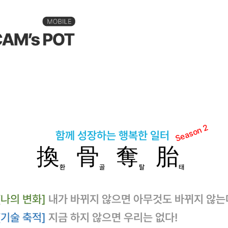
Season 2
함
께
성장하는
행
복
한 일터
換
骨
奪
胎
환
골
탈
태
[나의 변화]
내가 바뀌지 않으면 아무것도 바뀌지 않는
[기술 축적]
지금 하지 않으면 우리는 없다!